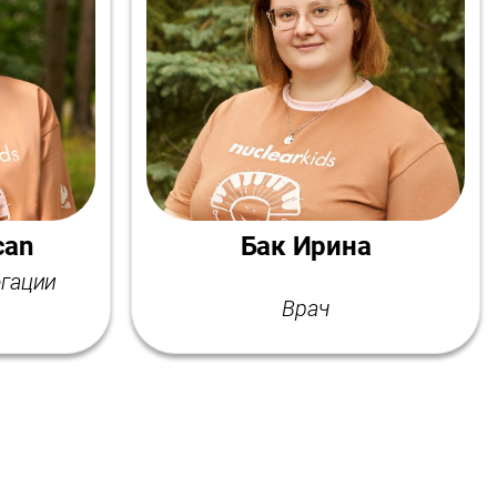
can
Бак Ирина
егации
Врач