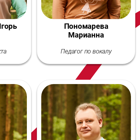
Игорь
Пономарева
Марианна
кта
Педагог по вокалу