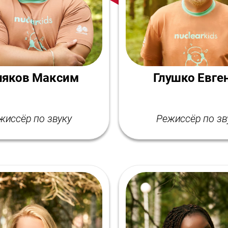
ляков Максим
Глушко Евге
жиссёр по звуку
Режиссёр по зв