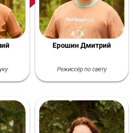
ний
Ерошин Дмитрий
уку
Режиссёр по свету