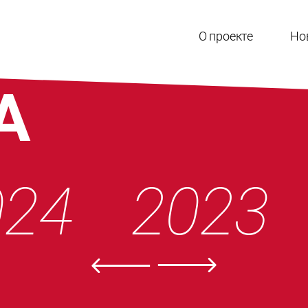
О проекте
Но
А
024
2023