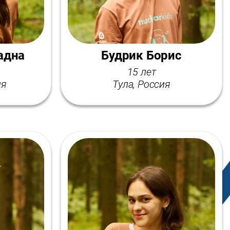
адна
Будрик Борис
15 лет
ия
Тула, Россия