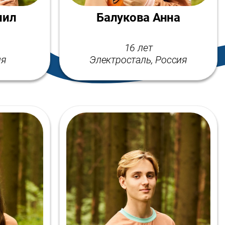
иил
Балукова Анна
16 лет
ия
Электросталь, Россия