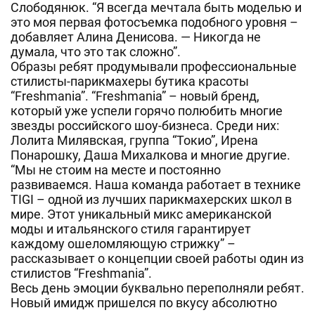
Слободянюк. “Я всегда мечтала быть моделью и
это моя первая фотосъемка подобного уровня –
добавляет Алина Денисова. — Никогда не
думала, что это так сложно”.
Образы ребят продумывали профессиональные
стилисты-парикмахеры бутика красоты
“Freshmania”. “Freshmania” – новый бренд,
который уже успели горячо полюбить многие
звезды российского шоу-бизнеса. Среди них:
Лолита Милявская, группа “Токио”, Ирена
Понарошку, Даша Михалкова и многие другие.
“Мы не стоим на месте и постоянно
развиваемся. Наша команда работает в технике
TIGI – одной из лучших парикмахерских школ в
мире. Этот уникальный микс американской
моды и итальянского стиля гарантирует
каждому ошеломляющую стрижку” –
рассказывает о концепции своей работы один из
стилистов “Freshmania”.
Весь день эмоции буквально переполняли ребят.
Новый имидж пришелся по вкусу абсолютно