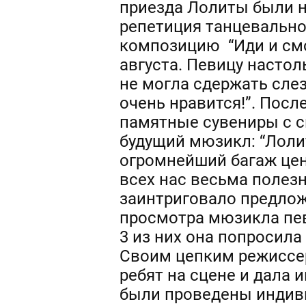
приезда Лолиты были не
репетиция танцевально
композицию “Иди и смо
августа. Певицу настол
не могла сдержать слез
очень нравится!”. Посл
памятные сувениры с с
будущий мюзикл: “Лоли
огромнейший багаж цен
всех нас весьма полез
заинтриговало предлож
просмотра мюзикла певи
3 из них она попросила
Своим цепким режиссер
ребят на сцене и дала 
были проведены индиви