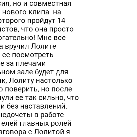
ия, но и совместная
я нового клипа на
оторого пройдут 14
стов, что она просто
огательно! Мне все
та вручил Лолите
л ее посмотреть
е за плечами
ном зале будет для
ик, Лолиту настолько
 поверить, но после
ули ее так сильно, что
 и без наставлений.
недочеты в работе
телей главных ролей
зговора с Лолитой я