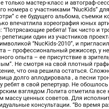
 только мастер-класс и автограф-сесс
го номера с участниками “NucKids” дл
три” с ее будущего альбома, съемки к
ько впечатлила хореография юных арти
: “Потрясающие ребята! Так чисто и тр
е репетиции один из участников проек
имволикой “NucKids-2010”, и пригласи
та – профессиональный режиссер, у не
ного опыта – ее присутствие в зритель
ным”. Не смотря на свой плотный граф
ение, что она решила остаться. Сложно
ца долго аплодировала , а песни трон
 у ребят в свой репертуар. Не обошлось
ским взглядом Лолита отметила все 
им массу ценных советов. Для исполни
дуальные консультации. “Во время ра