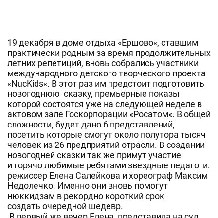
19 декабря в доме отдыха «
Ершово
«, ставшим
практически родным за время продолжительных
летних репетиций, вновь собрались участники
международного детского творческого проекта
«
NuсKids
«. В этот раз им предстоит подготовить
новогоднюю сказку, премьерные показы
которой состоятся уже на следующей неделе в
актовом зале
Госкорпорации
«
Росатом
«. В общей
сложности, будет дано 6 представлений,
посетить которые смогут около полутора тысяч
человек из 26 предприятий отрасли. В создании
новогодней сказки так же примут участие
и горячо любимые ребятами звездные педагоги:
режиссер Елена
Салейкова
и хореограф Максим
Недолечко
. Именно они вновь помогут
нюккидзам
в рекордно короткий срок
создать очередной шедевр.
В первый же вечер Елена представила на суд