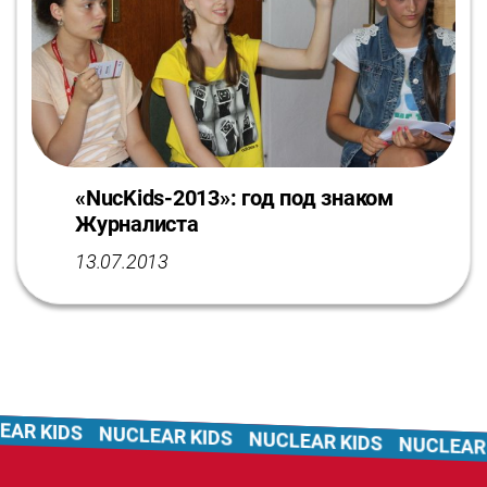
«NucKids-2013»: год под знаком
Журналиста
13.07.2013
AR KIDS
NUCLEAR KIDS
NUCLEAR KIDS
NUCLEAR K