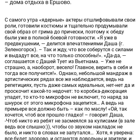
– дома отдыха в Ершово.
С самого утра «ядерные» актеры отшлифовывали свои
роли, готовили костюмы и тщательно продумывали
свой образ от грима до прически, поэтому к обеду
были уже в полной боевой готовности. «Я уже в
предвкушении, — делится впечатлениями Даша (г.
Зеленогорск). – Так и жду, что все соберутся с силами
и выдадут все, на что только способны!». «Да-да, —
соглашается с Дашей Тует из Вьетнама. – Уже не
страшно, а, наоборот, весело! Главное, верить в себя и
тогда все получится!». Однако, небольшой мандраж в
артистических рядах все же наблюдается, ведь на
репетициях, пусть даже самых идеальных, нет-нет да и
проскочит какой-то недочет: то коробка-декорация
упадет, то кто-то микрофон не включит, то наряд за
шнурок от этого микрофона зацепится… А ведь на
премьере все должно быть – как по маслу! «Ой, так
хочется, чтоб все прошло гладко! – говорит Даша,
-Чтоб никто из ребят не засмеялся за кулисами (в зале
ведь все слышно:)), чтобы со звуком накладок не
было, и никто в словах не запутался… Хотя, я уверена:
все будет здорово, и останутся довольны и зрители, и