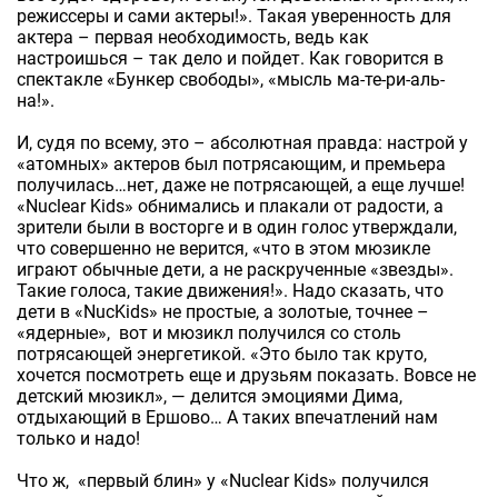
режиссеры и сами актеры!». Такая уверенность для
актера – первая необходимость, ведь как
настроишься – так дело и пойдет. Как говорится в
спектакле «Бункер свободы», «мысль ма-те-ри-аль-
на!».
И, судя по всему, это – абсолютная правда: настрой у
«атомных» актеров был потрясающим, и премьера
получилась…нет, даже не потрясающей, а еще лучше!
«Nuclear Kids» обнимались и плакали от радости, а
зрители были в восторге и в один голос утверждали,
что совершенно не верится, «что в этом мюзикле
играют обычные дети, а не раскрученные «звезды».
Такие голоса, такие движения!». Надо сказать, что
дети в «NucKids» не простые, а золотые, точнее –
«ядерные», вот и мюзикл получился со столь
потрясающей энергетикой. «Это было так круто,
хочется посмотреть еще и друзьям показать. Вовсе не
детский мюзикл», — делится эмоциями Дима,
отдыхающий в Ершово… А таких впечатлений нам
только и надо!
Что ж, «первый блин» у «Nuclear Kids» получился