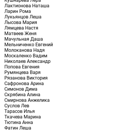
Кушнарева Лера
Лактионова Наташа
Ларин Рома
Лукьянцов Леша
Лысова Мария
Лямцева Настя
Матвеев Женя
Мачульная Даша
Мельниченко Евгений
Молоканова Надя
Москаленко Вадим
Николаев Александр
Попова Евгения
Румянцева Варя
Рязанова Виктория
Сафронова Арина
Симонов Дима
Скрябина Алина
Смирнова Анжелика
Суслов Лев
Тарасов Илья
Ткачева Марина
Тютина Анна
Фатин Леша