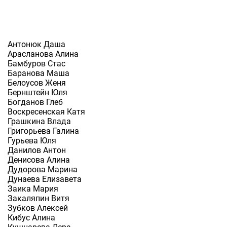
Антонюк Даша
Арасланова Алина
Бамбуров Стас
Баранова Маша
Белоусов Женя
Бернштейн Юля
Богданов Глеб
Воскресенская Катя
Грашкина Влада
Григорьева Галина
Гурьева Юля
Данилов Антон
Денисова Алина
Дудорова Марина
Дунаева Елизавета
Заика Мария
Закаляпин Витя
Зубков Алексей
Кибус Алина