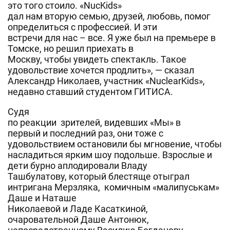
это того стоило. «NucKids»
дал нам вторую семью, друзей, любовь, помог
определиться с профессией. И эти
встречи для нас – все. Я уже был на премьере в
Томске, но решил приехать в
Москву, чтобы увидеть спектакль. Такое
удовольствие хочется продлить», — сказал
Александр Николаев, участник «NuclearKids»,
недавно ставший студентом ГИТИСА.
Судя
по реакции зрителей, видевших «Мы» в
первый и последний раз, они тоже с
удовольствием остановили бы мгновение, чтобы
насладиться ярким шоу подольше. Взрослые и
дети бурно аплодировали Владу
Ташбулатову, который блестяще отыграл
интригана Мерзляка, комичным «малипуськам»
Даше и Наташе
Николаевой и Ладе Касаткиной,
очаровательной Даше Антонюк,