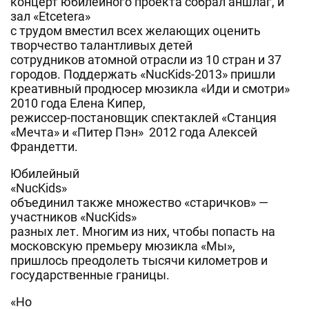
концерт юбилейного проекта собрал аншлаг, и
зал «Etcetera»
с трудом вместил всех желающих оценить
творчество талантливых детей
сотрудников атомной отрасли из 10 стран и 37
городов. Поддержать «NucKids-2013» пришли
креативный продюсер мюзикла «Иди и смотри»
2010 года Елена Кипер,
режиссер-постановщик спектаклей «Станция
«Мечта» и «Питер Пэн» 2012 года Алексей
Франдетти.
Юбилейный
«NucKids»
объединил также множество «старичков» —
участников «NucKids»
разных лет. Многим из них, чтобы попасть на
московскую премьеру мюзикла «Мы»,
пришлось преодолеть тысячи километров и
государственные границы.
«Но