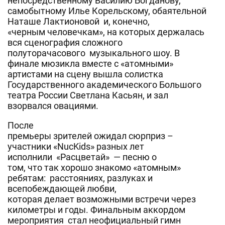
непосредственному Василию Богданову,
самобытному Илье Корельскому, обаятельной
Наташе Лактионовой и, конечно,
«черным человечкам», на которых держалась
вся сценография сложного
полуторачасового музыкального шоу. В
финале мюзикла вместе с «атомными»
артистами на сцену вышла солистка
Государственного академического Большого
театра России Светлана Касьян, и зал
взорвался овациями.
После
премьеры зрителей ожидал сюрприз –
участники «NucKids» разных лет
исполнили «Расцветай» — песню о
том, что так хорошо знакомо «атомным»
ребятам: расстояниях, разлуках и
всепобеждающей любви,
которая делает возможными встречи через
километры и годы. Финальным аккордом
мероприятия стал неофициальный гимн