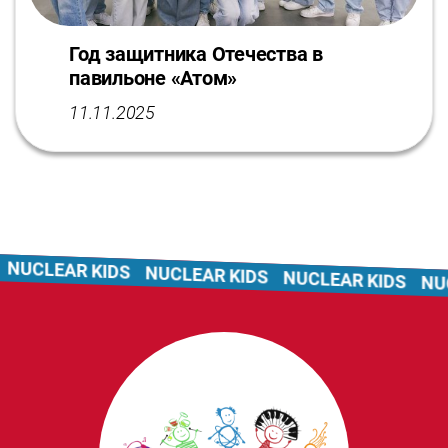
Год защитника Отечества в
павильоне «Атом»
11.11.2025
NUCLEAR KIDS
NUCLEAR KIDS
NUCLEAR KIDS
NUC