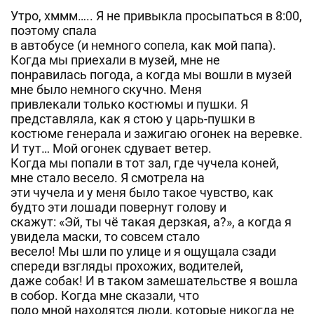
Утро, хммм….. Я не привыкла просыпаться в 8:00,
поэтому спала
в автобусе (и немного сопела, как мой папа).
Когда мы приехали в музей, мне не
понравилась погода, а когда мы вошли в музей
мне было немного скучно. Меня
привлекали только костюмы и пушки. Я
представляла, как я стою у царь-пушки в
костюме генерала и зажигаю огонек на веревке.
И тут… Мой огонек сдувает ветер.
Когда мы попали в тот зал, где чучела коней,
мне стало весело. Я смотрела на
эти чучела и у меня было такое чувство, как
будто эти лошади повернут голову и
скажут: «Эй, ты чё такая дерзкая, а?», а когда я
увидела маски, то совсем стало
весело! Мы шли по улице и я ощущала сзади
спереди взгляды прохожих, водителей,
даже собак! И в таком замешательстве я вошла
в собор. Когда мне сказали, что
подо мной находятся люди, которые никогда не