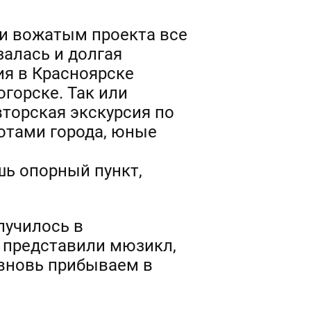
 и вожатым проекта все
залась и долгая
ия в Красноярске
огорске. Так или
вторская экскурсия по
тами города, юные
шь опорный пункт,
лучилось в
а представили мюзикл,
 вновь прибываем в