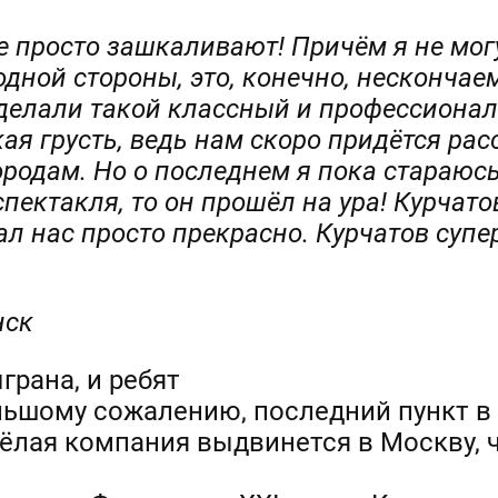
е просто зашкаливают! Причём я не могу
одной стороны, это, конечно, нескончае
 сделали такой классный и профессиона
кая грусть, ведь нам скоро придётся рас
ородам. Но о последнем я пока стараюсь
спектакля, то он прошёл на ура! Курчат
л нас просто прекрасно. Курчатов супер
нск
грана, и ребят
ольшому сожалению, последний пункт в
ёлая компания выдвинется в Москву, 