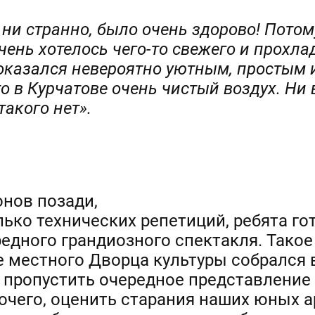
 ни странно, было очень здорово! Потом
ень хотелось чего-то свежего и прохла
оказался невероятно уютным, простым 
то в Курчатове очень чистый воздух. Ни 
такого нет».
онов позади,
ько технических репетиций, ребята гот
едного грандиозного спектакля. Такое 
е местного Дворца культуры собрался 
и пропустить очередное представление
рочего, оценить старания наших юных 