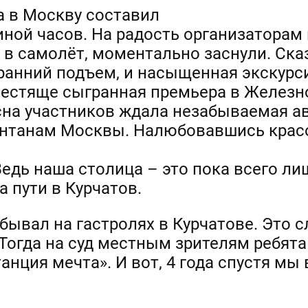
а в Москву составил
иной часов. На радость организаторам
и в самолёт, моментально заснули. Ска
 ранний подъем, и насыщенная экскурс
блестяще сыгранная премьера в Железн
 сна участников ждала незабываемая а
танам Москвы. Налюбовавшись красо
Ведь наша столица – это пока всего ли
 пути в Курчатов.
 бывал на гастролях в Курчатове. Это с
 Тогда на суд местным зрителям ребят
нция мечта». И вот, 4 года спустя мы