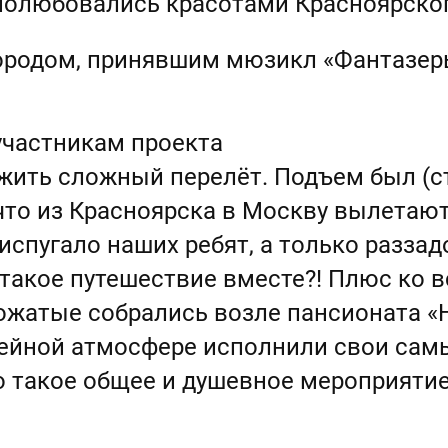
а полюбовались красотами Красноярско
ородом, принявшим мюзикл «Фантазеры
участникам проекта
ить сложный перелёт. Подъем был (стр
 что из Красноярска в Москву вылетаю
 испугало наших ребят, а только раззад
акое путешествие вместе?! Плюс ко вс
вожатые собрались возле пансионата «
мейной атмосфере исполнили свои са
то такое общее и душевное мероприяти