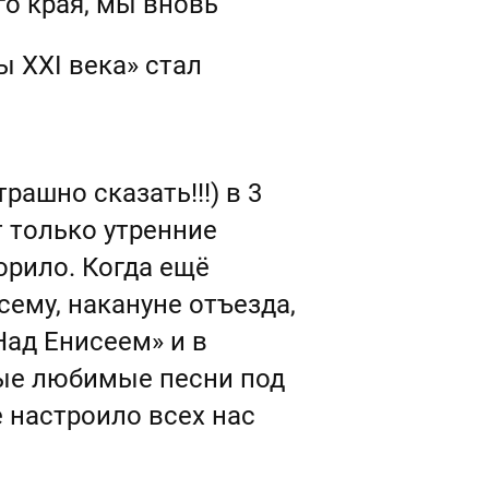
го края, мы вновь
 XXI века» стал
ашно сказать!!!) в 3
т только утренние
орило. Когда ещё
ему, накануне отъезда,
Над Енисеем» и в
мые любимые песни под
е настроило всех нас