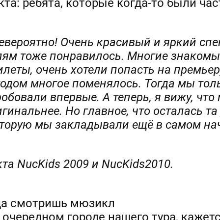
та: ребята, которые когда-то были час
евероятно! Очень красивый и яркий спе
елям тоже понравилось. Многие знакомы
леты, очень хотели попасть на премьер
одом многое поменялось. Тогда мы тол
обовали впервые. А теперь, я вижу, что
гинальнее. Но главное, что осталась та
оторую мы закладывали ещё в самом на
кта
NucKids
2009 и
NucKids
2010.
да смотришь мюзикл
 очередном городе нашего тура, кажетс