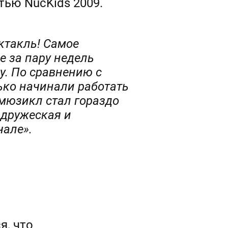
тью NucKids 2009.
ктакль! Самое
е за пару недель
у. По сравнению с
ько начинали работать
 мюзикл стал гораздо
 дружеская и
чале».
я, что