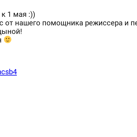
к 1 мая :))
с от нашего помощника режиссера и пе
цыной!
я
ncsb4