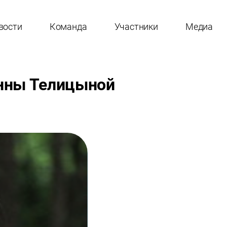
вости
Команда
Участники
Медиа
Анны Телицыной