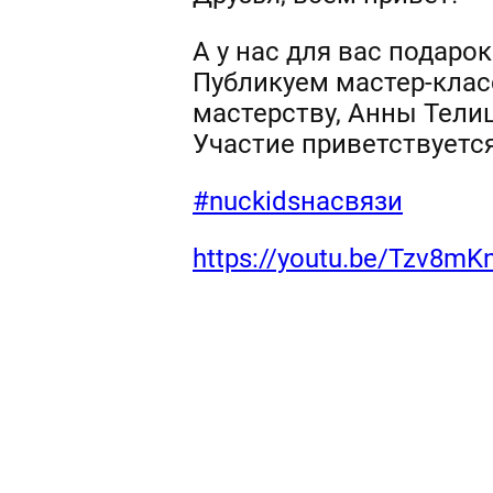
А у нас для вас подарок 
Публикуем мастер-клас
мастерству, Анны Тели
Участие приветствуетс
#nuckidsнасвязи
https://youtu.be/Tzv8mK