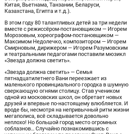
Китая, Вьетнама, Танзании, Беларуси,
Казахстана, Египта и т.д.).
В этом году 80 талантливых детей за три недели
вместе с режиссёром-постановщиком — Игорем
Морозовым, хореографом-постановщиком —
Максимом Недолечко, композитором — Игорем
Смирновым, дирижером — Игорем Разумовским
и театральными педагогами поставили мюзикл
«Звезда должна светить».
«Звезда должна светить» — Семья
пятнадцатилетнего Вани переезжает из
маленького провинциального городка в шумную
сверкающую огнями столицу. Став учеником
одной из московских школ, он обретает новых
друзей и впервые по-настоящему влюбляется. И
вроде бы, несмотря на непривычный ритм жизни
мегаполиса, всё складывается довольно
неплохо! Но большой город место огромных
соблазнов… Случайно познакомившись с