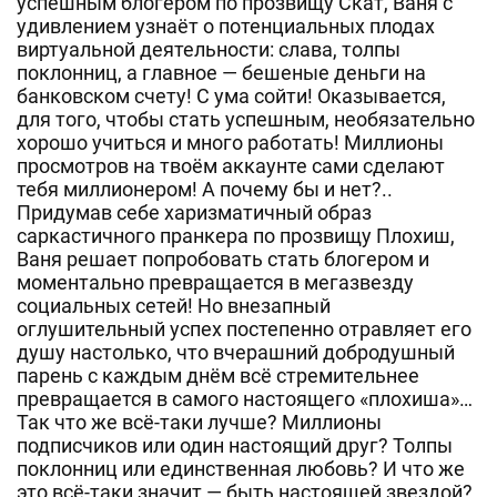
успешным блогером по прозвищу Скат, Ваня с
удивлением узнаёт о потенциальных плодах
виртуальной деятельности: слава, толпы
поклонниц, а главное — бешеные деньги на
банковском счету! С ума сойти! Оказывается,
для того, чтобы стать успешным, необязательно
хорошо учиться и много работать! Миллионы
просмотров на твоём аккаунте сами сделают
тебя миллионером! А почему бы и нет?..
Придумав себе харизматичный образ
саркастичного пранкера по прозвищу Плохиш,
Ваня решает попробовать стать блогером и
моментально превращается в мегазвезду
социальных сетей! Но внезапный
оглушительный успех постепенно отравляет его
душу настолько, что вчерашний добродушный
парень с каждым днём всё стремительнее
превращается в самого настоящего «плохиша»…
Так что же всё-таки лучше? Миллионы
подписчиков или один настоящий друг? Толпы
поклонниц или единственная любовь? И что же
это всё-таки значит — быть настоящей звездой?