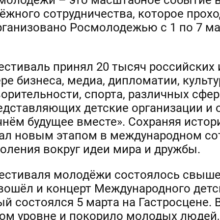
молодёжи – это масштабное событие в
жного сотрудничества, которое прохо
рганизовано Росмолодежью с 1 по 7 м
естиваль принял 20 тысяч российских
е бизнеса, медиа, дипломатии, культур
ворительности, спорта, различных сфе
редставляющих детские организации и 
чнём будущее вместе». Сохраняя исто
ал новым этапом в международном со
оления вокруг идеи мира и дружбы.
естиваля молодёжи состоялось свыше
вошёл и концерт Международного детс
рый состоялся 5 марта на Гастросцене
ом уровне и покорило молодых людей,