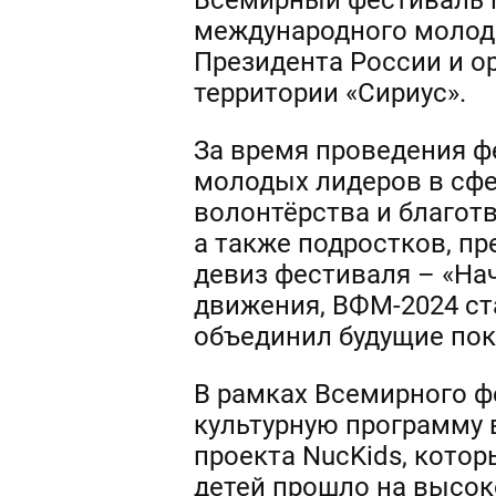
Всемирный фестиваль 
международного молодё
Президента России и о
территории «Сириус».
За время проведения ф
молодых лидеров в сфер
волонтёрства и благот
а также подростков, п
девиз фестиваля – «На
движения, ВФМ-2024 ст
объединил будущие пок
В рамках Всемирного ф
культурную программу 
проекта NucKids, кото
детей прошло на высок