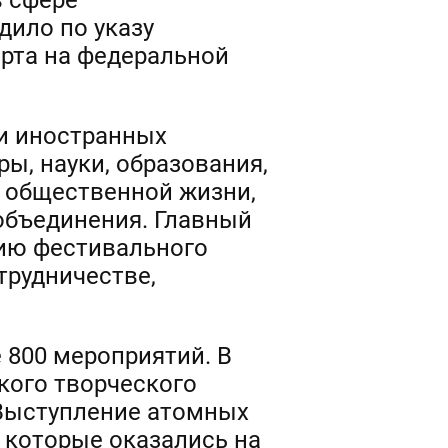
 сфере
дило по указу
арта на федеральной
 и иностранных
ы, науки, образования,
р общественной жизни,
объединения. Главный
рию фестивального
трудничестве,
 800 мероприятий. В
кого творческого
. Выступление атомных
 которые оказались на