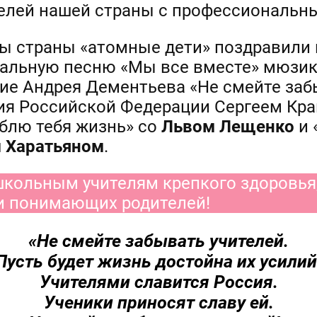
елей нашей страны с профессиональн
ны страны «атомные дети» поздравили 
альную песню «Мы все вместе» мюзик
ие Андрея Дементьева «Не смейте заб
я Российской Федерации Сергеем Кра
блю тебя жизнь» со
Львом Лещенко
и 
 Харатьяном
.
кольным учителям крепкого здоровья
и понимающих родителей!
«Не смейте забывать учителей.
Пусть будет жизнь достойна их усилий
Учителями славится Россия.
Ученики приносят славу ей.