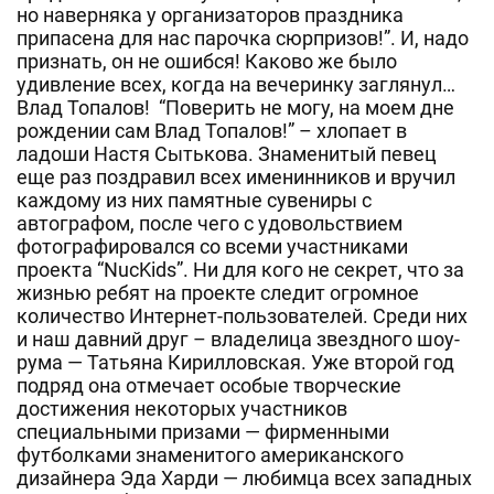
но наверняка у организаторов праздника
припасена для нас парочка сюрпризов!”. И, надо
признать, он не ошибся! Каково же было
удивление всех, когда на вечеринку заглянул…
Влад Топалов! “Поверить не могу, на моем дне
рождении сам Влад Топалов!” – хлопает в
ладоши Настя Сытькова. Знаменитый певец
еще раз поздравил всех именинников и вручил
каждому из них памятные сувениры с
автографом, после чего с удовольствием
фотографировался со всеми участниками
проекта “NucKids”. Ни для кого не секрет, что за
жизнью ребят на проекте следит огромное
количество Интернет-пользователей. Среди них
и наш давний друг – владелица звездного шоу-
рума — Татьяна Кирилловская. Уже второй год
подряд она отмечает особые творческие
достижения некоторых участников
специальными призами — фирменными
футболками знаменитого американского
дизайнера Эда Харди — любимца всех западных