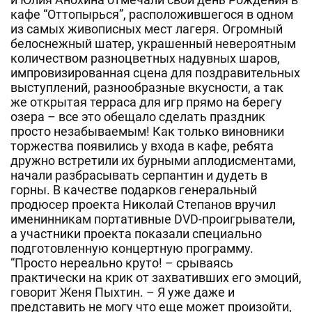
кафе “Оттопырься”, расположившегося в одном
из самых живописных мест лагеря. Огромный
белоснежный шатер, украшенный невероятным
количеством разноцветных надувных шаров,
импровизированная сцена для поздравительных
выступлений, разнообразные вкусности, а так
же открытая терраса для игр прямо на берегу
озера – все это обещало сделать праздник
просто незабываемым! Как только виновники
торжества появились у входа в кафе, ребята
дружно встретили их бурными аплодисментами,
начали разбрасывать серпантин и дудеть в
горны. В качестве подарков генеральный
продюсер проекта Николай Степанов вручил
именинникам портативные DVD-проигрыватели,
а участники проекта показали специально
подготовленную концертную программу.
“Просто нереально круто! – срываясь
практически на крик от захвативших его эмоций,
говорит Женя Пыхтин. – Я уже даже и
представить не могу что еще может произойти,