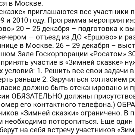
ся в Москве.
сказке» приглашаются все участники п
9 и 2010 году. Программа мероприятия:
во» 20 – 25 декабря – подготовка к в
 вечером — отъезд из ДО «Ершово» и р
нице в Москве. 26 – 29 декабря – выс
шом Зале Госкорпорации «Росатом» 30
 принять участие в «Зимней сказке» н
условий: 1. Решить все свои задачи в
рть раньше 2. Заручиться согласием р
гласие должно быть отсканировано и п
сии ОБЯЗАТЕЛЬНО должны присутствов
 номер его контактного телефона.) О
ников «Зимней сказки» ограничено. В п
ам необходимо поторопиться. Еще оди
ерут на себя встречу участников «Зим