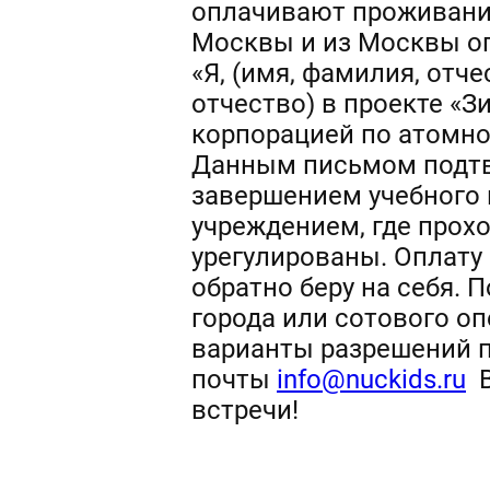
оплачивают проживание
Москвы и из Москвы оп
«Я, (имя, фамилия, отч
отчество) в проекте «З
корпорацией по атомной
Данным письмом подтв
завершением учебного 
учреждением, где прохо
урегулированы. Оплату
обратно беру на себя. 
города или сотового о
варианты разрешений п
почты
info@nuckids.ru
В
встречи!