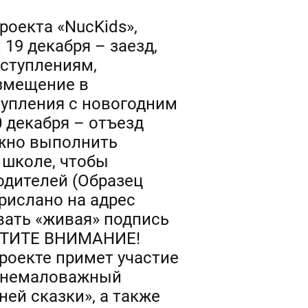
роекта «NucKids»,
 19 декабря – заезд,
ыступлениям,
азмещение в
тупления с новогодним
 декабря – отъезд
ужно выполнить
 школе, чтобы
одителей (Образец
рислано на адрес
ать «живая» подпись
БРАТИТЕ ВНИМАНИЕ!
роекте примет участие
н немаловажный
ней сказки», а также