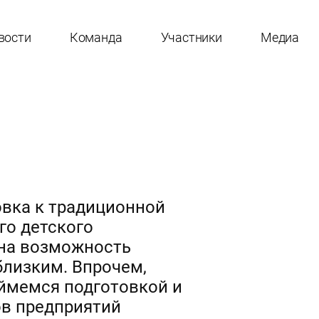
вости
Команда
Участники
Медиа
овка к традиционной
го детского
дна возможность
близким. Впрочем,
аймемся подготовкой и
ов предприятий