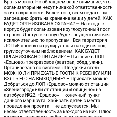
Брать можно. Но обращаем ваше внимание, что
организаторы не несут никакой ответственности
за их сохранность. Более того, всем педагогам
запрещено брать на хранение вещи у детей. КАК
БУДЕТ ОРГНИЗОВАНА ОХРАНА? — На входе в
корпус будет организован круглосуточный пост
охраны. Доступ в корпус будет осуществляться
исключительно по пропускам. Вся территория
ЛОП «Ершово» патрулируется и находится под
груглосуточным наблюдением. КАК БУДЕТ
ОРГАНИЗОВАНО ПИТАНИЕ? – Питание в ЛОП
«Ершово» трехразовое (завтрак, обед, ужин).
Организовано по системе «Шведский стол».
МОЖНО ЛИ ПРИЕХАТЬ В ГОСТИ К РЕБЕНКУ ИЛИ
ВЗЯТЬ ЕГО НА ВЫХОДНЫЕ? – Приехать можно.
Добраться до ЛОП «Ершово» можно от станции
«Звенигород» или от станции «Голицыно» на
автобусе №22. «Ершово» — конечный пункт
данного маршрута. Забирать детей с места
проведения проекта – не допускается. Мы
несем ответственность за каждого из них. Плюс
ко всему, отвлекать ребенка от творческого