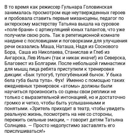
В то время как режиссер Гульнара Головинская
занималась просмотром еще неутвержденных героев
и пробовала ставить первые мизансцены, педагог по
актерскому мастерству Татьяна вышла на суровое
«поле брани» с артикуляцией юных талантов, что уже
получили свою роль. Так в репетиционной комнате
наедине с пословицами и поговорками для улучшения
речи оказались Маша, Наташа, Надя из Соснового
Бора, Саша из Николаева, Станислав и Глеб из
Ангарска, Лев Ильич (так и никак иначе!) из Северска,
Благовест из Болгарии. После небольшой гимнастики
для мышц лица ребята приступили к тренировке
дикции: «Бык тупогуб, тупогубенький бычок. У быка
бела губа была тупа». Фух! Именно с помощью таких
ежедневных тренировок «атомы» должны были
научиться произносить со сцены свои реплики не
только с выразительной интонацией, но и достаточно
громко и четко, чтобы быть услышанными и
понятыми. «Зритель приходит в театр, чтобы увидеть
реальную жизнь, посмотреть на нее со стороны,
пережить сильные эмоции, – говорит детям Татьяна
Солнцева. — Просто недопустимо заставлять его
прислушиваться!»