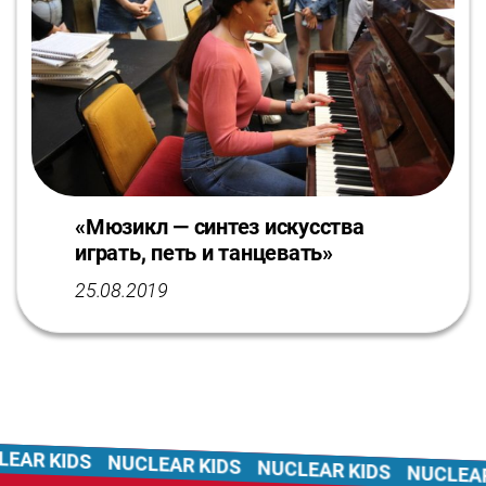
«Мюзикл — синтез искусства
играть, петь и танцевать»
25.08.2019
AR KIDS
NUCLEAR KIDS
NUCLEAR KIDS
NUCLEAR 