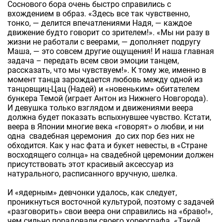
Соснового бора очень быстро справились с
вхождением в образ. «Здесь все так чувственно,
тонко, — делится впечатлениями Надя, — каждое
движение будто говорит со зрителем!». «Мы ни разу в
жизни не работали с веерами, — дополняет подругу
Маша, — это совсем другие ощущения! И наша главная
задача – передать всем свои эмоции танцем,
рассказать, что мы чувствуем!». К тому же, именно в
момент танца зарождается любовь между одной из
танцовщиц-Цац (Надей) и «новеньким» обитателем
бункера Темой (играет Антон из Нижнего Новгорода).
И девушка только взглядом и движениями веера
должна будет показать вспыхнувшее чувство. Кстати,
веера в Японии многие века «говорят» о любви, и ни
одна свадебная церемония до сих пор без них не
обходится. Как у нас фата и букет невесты, в «Стране
восходящего солнца» на свадебной церемонии должен
присутствовать этот красивый аксессуар из
натурального, расписанного вручную, шелка.
И «ядерным» девчонки удалось, как следует,
проникнуться восточной культурой, поэтому с задачей
«разговорить» свои веера они справились на «браво!»,
чем сильно порадовали своего хореографа. «Такой