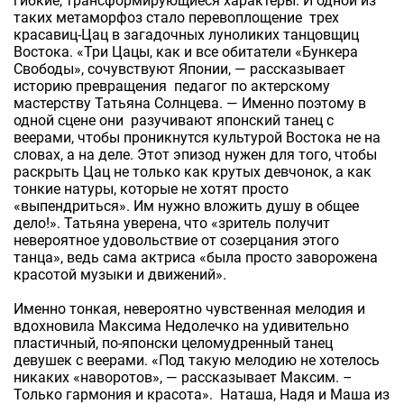
гибкие, трансформирующиеся характеры. И одной из
таких метаморфоз стало перевоплощение трех
красавиц-Цац в загадочных луноликих танцовщиц
Востока. «Три Цацы, как и все обитатели «Бункера
Свободы», сочувствуют Японии, — рассказывает
историю превращения педагог по актерскому
мастерству Татьяна Солнцева. — Именно поэтому в
одной сцене они разучивают японский танец с
веерами, чтобы проникнутся культурой Востока не на
словах, а на деле. Этот эпизод нужен для того, чтобы
раскрыть Цац не только как крутых девчонок, а как
тонкие натуры, которые не хотят просто
«выпендриться». Им нужно вложить душу в общее
дело!». Татьяна уверена, что «зритель получит
невероятное удовольствие от созерцания этого
танца», ведь сама актриса «была просто заворожена
красотой музыки и движений».
Именно тонкая, невероятно чувственная мелодия и
вдохновила Максима Недолечко на удивительно
пластичный, по-японски целомудренный танец
девушек с веерами. «Под такую мелодию не хотелось
никаких «наворотов», — рассказывает Максим. –
Только гармония и красота». Наташа, Надя и Маша из