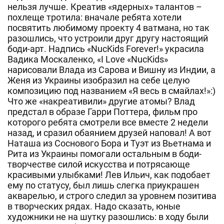
нельзя лучше. Креатив «ядерных» талантов –
похлеще тротила: вначале ребята хотели
посвятить любимому проекту 4 ватмана, но так
разошлись, что устроили друг другу настоящий
боди-арт. Надпись «NucKids Forever!» украсила
Вадика Москаленко, «I Love «NucKids»
нарисовали Влада из Сарова и Вишну из Индии, а
Женя из Украины изобразил на себе целую
композицию под названием «Я весь в смайлах!»:)
Что же «накреативили» другие атомы? Влад
предстал в образе Гарри Поттера, фильм про
которого ребята смотрели все вместе 2 недели
назад, и сразил обаянием друзей наповал! А вот
Наташа из Соснового Бора и Туэт из Вьетнама и
Рита из Украины помогали остальным в боди-
творчестве силой искусства и потрясающе
красивыми улыбками! Лев Ильич, как подобает
ему по статусу, был лишь слегка приукрашен
акварелью, и строго следил за уровнем позитива
в творческих рядах. Надо сказать, юные
художники не на шутку разошлись: в ходу были