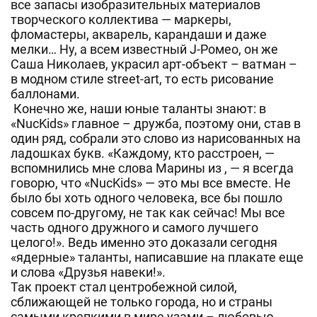
все запасы изобразительных материалов
творческого коллектива — маркеры,
фломастеры, акварель, карандаши и даже
мелки… Ну, а всем известный J-Ромео, он же
Саша Николаев, украсил арт-объект – ватман –
в модном стиле street-art, то есть рисование
баллонами.
Конечно же, наши юные таланты знают: в
«NucKids» главное – дружба, поэтому они, став в
один ряд, собрали это слово из нарисованных на
ладошках букв. «Каждому, кто расстроен, —
вспомнились мне слова Марины из , — я всегда
говорю, что «NucKids» — это мы все вместе. Не
было бы хоть одного человека, все бы пошло
совсем по-другому, не так как сейчас! Мы все
часть одного дружного и самого лучшего
целого!». Ведь именно это доказали сегодня
«ядерные» таланты, написавшие на плакате еще
и слова «Друзья навеки!».
Так проект стал центробежной силой,
сближающей не только города, но и страны
самыми крепкими в мире узами – любовью,