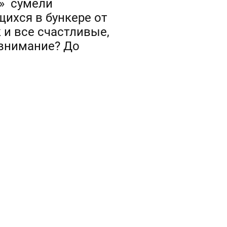
s» сумели
щихся в бункере от
 и все счастливые,
 внимание? До