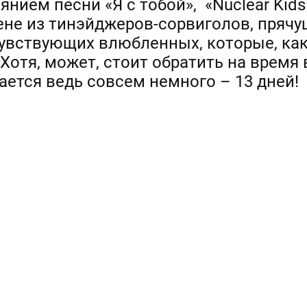
янием песни «Я с тобой», «Nuclear Kid
ене из тинэйджеров-сорвиголов, прячу
чувствующих влюбленных, которые, как
Хотя, может, стоит обратить на время
ется ведь совсем немного – 13 дней!