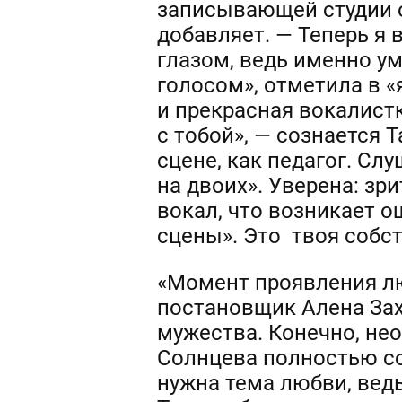
записывающей студии о
добавляет. — Теперь я
глазом, ведь именно у
голосом», отметила в 
и прекрасная вокалистк
с тобой», — сознается 
сцене, как педагог. Сл
на двоих». Уверена: зр
вокал, что возникает о
сцены». Это твоя собс
«Момент проявления лю
постановщик Алена Зах
мужества. Конечно, нео
Солнцева полностью со
нужна тема любви, ведь