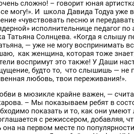
чень сложно! – говорит юная артистка
 все могу!». И школа Давида Тодуа уж
мение «чувствовать песню и передават
«ядерной» исполнительнице педагог по
а Татьяна Солнцева. «Когда я слышу п
Татьяна, — уже не могу воспринимать вс
ушаю, как женщина, которая тоже знает
ители воспримут это также! У Даши на
щущение, будто то, что слышишь — не 
твенная любовь, твои переживания!».
бви в мюзикле крайне важен, — счита
арова. – Мы показываем ребят в сост
бходимо показать и то, как они умеют 
глашается с режиссером, добавляя, ч
 она на первом месте по популярности 