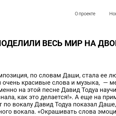
О проекте
Но
 ПОДЕЛИЛИ ВЕСЬ МИР НА ДВО
мпозиция, по словам Даши, стала ее 
м очень красивые слова и музыка, — м
именно на этой песне Давид Тодуа нау
нала, как это делается!». А еще на при
 по вокалу Давид Тодуа показал Даше
ого вокала. «Окрашивать слова эмоция