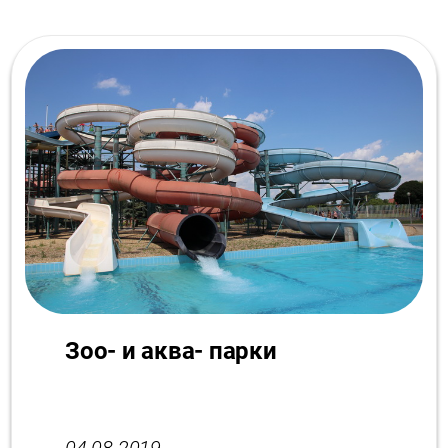
Зоо- и аква- парки