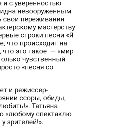
 и с уверенностью
е видна невооруженным
ь свои переживания
 актерскому мастерству
ервые строки песни «Я
е, что происходит на
, что это такое — «мир
столько чувственный
просто «песня со
ет и режиссер-
оянии ссоры, обиды,
любить!». Татьяна
то «любому спектаклю
у зрителей!».