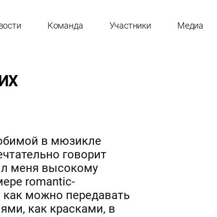
вости
Команда
Участники
Медиа
ИХ
любимой в мюзикле
ечтательно говорит
чил меня высокому
мере romantic-
, как можно передавать
ми, как красками, в