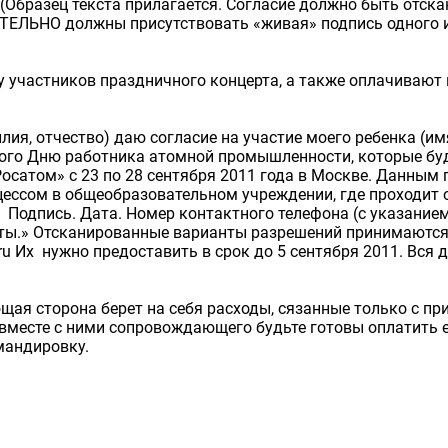
 (Образец текста прилагается. Согласие должно быть отск
АТЕЛЬНО должны присутствовать «живая» подпись одного и
у участников праздничного концерта, а также оплачивают 
лия, отчество) даю согласие на участие моего ребенка (им
ого Дню работника атомной промышленности, которые бу
осатом» с 23 по 28 сентября 2011 года в Москве. Данным
ессом в общеобразовательном учреждении, где проходит о
 Подпись. Дата. Номер контактного телефона (с указанием
чты.» Отсканированные варианты разрешений принимаются
ru Их нужно предоставить в срок до 5 сентября 2011. Вся
ая сторона берет на себя расходы, сязанные только с пр
 вместе с ними сопровождающего будьте готовы оплатить 
мандировку.