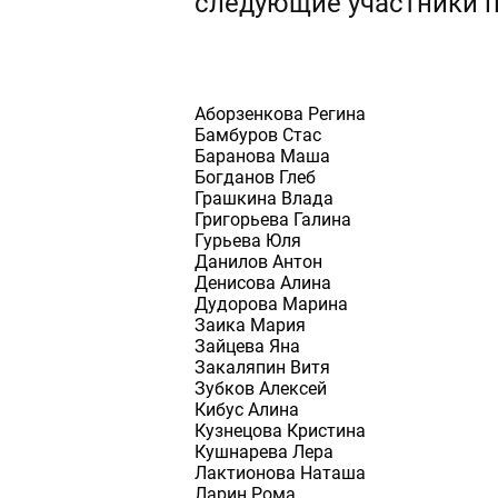
следующие участники п
Аборзенкова Регина
Бамбуров Стас
Баранова Маша
Богданов Глеб
Грашкина Влада
Григорьева Галина
Гурьева Юля
Данилов Антон
Денисова Алина
Дудорова Марина
Заика Мария
Зайцева Яна
Закаляпин Витя
Зубков Алексей
Кибус Алина
Кузнецова Кристина
Кушнарева Лера
Лактионова Наташа
Ларин Рома