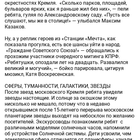
окрестностях Кремля. «Сколько парков, площадей,
бульваров ярких, как я раньше жил без них», — пели
ребята, гуляя по Александровскому саду. «Пусть все
слушают, мы же в столице!» — улыбался Максим
Казаков.
Ну, а у реплик героев из «Станции «Мечта», как
показала прогулка, есть все шансы уйти в народ.
«Граждане Советского Союза!» — обращались к
прохожим участники очередного митинга КПРФ.
«Ребятушки, опоздали лет на двадцать. Развалился
великий и могучий», — бойко парировала, цитируя
мюзикл, Катя Воскресенская.
СФЕРЫ, ТУМАННОСТИ, ГАЛАКТИКИ, ЗВЕЗДЫ
После звезд московского Кремля ребята увидели
звезды настоящие. И солнце за окошком этому
нисколько не мешало, потому что в недавно
открывшемся после 15-летнего перерыва московском
планетарии звезды выходят на небосклон по желанию
посетителей. Экскурсоводы познакомили ребят с
различными моделями солнечных часов, напомнили
об устройстве Солнечной системы. Дети усвоили, чем
армилярная сфера отличается от планесферы, узнали,