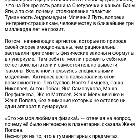
что на Венере есть равнина Снегурочки и каньон Бабы
Яги, а также почему столкновение галактик
Туманность Андромеды и Млечный Путь, вопреки
интернет-страшилкам, человечеству в ближайшие три
миллиарда лет не грозит.
Потом начинающих артистов, которые по природе
своей скорее эмоциональны, чем рациональны,
заставили припомнить физические законы и формулы
в лунариуме. Там ребята могли проявить себя как
естествоиспытатели и самостоятельно вывести
законы Вселенной, пользуясь специальными
моделями. Активнее всего пользовались этой
возможностью Лев Суслов, Настя Лямцева, Саша
Николаев, Антон Лобан, Яна Саморукова, Маша
Перфильева, Женя Матвеев, Женя Мельниченко и
Женя Попова, без внимания которых не остался ни
один аппарат в лунариуме.
«Это же моя любимая физика!» — отвечая на вопрос,
почему ей было интересно в планетарии, сказала Женя
Попова.
Несмотря на то, что в гуманитарных предметах,