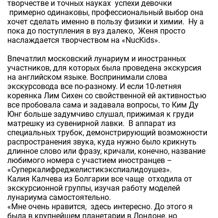
творчестве и точных науках успехи девочки
примерно одинаковы, профессиональный выбор она
хочет сделать именно в пользу физики и химии. Ну а
пока до поступления в вуз далеко, Женя просто
наслаждается творчеством на «NucKids».
Впечатлил московский лунариум и иностранных
участников, для которых была проведена экскурсия
на английском языке. Воспринимали слова
экскурсовода все по-разному. И если 10-летняя
кореянка Лим Сихен со свойственной ей активностью
все пробовала сама и задавала вопросы, то Ким Ду
Юнг больше задумчиво слушал, прижимая к груди
матрешку из сувенирной лавки. В аппарат из
специальных трубок, демонстрирующий возможности
распространения звука, куда нужно было крикнуть
длинное слово или фразу, кричали, конечно, название
любимого номера с участием иностранцев –
«Суперкалифреджелистикэкспиалидоушез».
Калия Калчева из Болгарии все чаще отходила от
экскурсионной группы, изучая работу моделей
лунариума самостоятельно.
«Мне очень нравится, здесь интересно. До этого я
была в крупнейшем планетарии в Лондоне, но