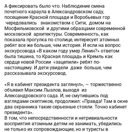
А фиксировать было что. Наблюдение смена
почетного караула в Александровском саду,
посещение Красной площади и Воробьевых гор
чередовались знакомством с Сити, домом на
Мосфильмовской и другими образцами современной
московской архитектуры. Современность, как
показала прогулка по столице, интересует атомных
ребят все же больше, чем история. И если на вопрос
экскурсовода «В каком году умер Ленин?» ответом
была тишина, то Красная площадь и Кремль как
сердце новой России «зацепили» ребят по-
настоящему. И дети увидели даже больше, чем
рассказывала экскурсовод.
«Я в кабинет президента заглянул», — торжественно
объявил Максим Лызлов, выходя из
Александровского сада. И, не смутившись под
взглядами скептиков, продолжил: «Правда! Там в окне
два охранника такие серьезные стояли. Точно кабинет
президента».
В том, что непосредственности и нетривиальности
восприятия атомным детям не занимать, убедились
не только их сопровождающие, но и туристы в