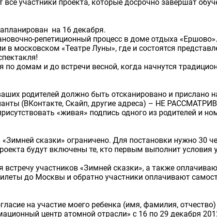
т все участники проекта, которые досрочно завершат обуч
запланирован на 16 декабря.
тановочно-репетиционный процесс в доме отдыха «Ершово»
и в московском «Театре Луны», где и состоятся представл
спектакля!
 по домам и до встречи весной, когда начнутся традицио
аших родителей должно быть отсканировано и прислано на 
рианты (ВКонтакте, Скайп, другие адреса) – НЕ РАССМАТРИ
исутствовать «живая» подпись одного из родителей и ном
«Зимней сказки» ограничено. Для постановки нужно 30 че
оекта будут включены те, кто первым выполнит условия у
 встречу участников «Зимней сказки», а также оплачиваю
 Билеты до Москвы и обратно участники оплачивают самос
огласие на участие моего ребенка (имя, фамилия, отчество)
ационный центр атомной отрасли» с 16 по 29 декабря 201