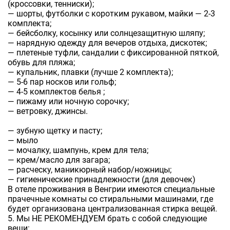
(кроссовки, тенниски);
— шорты, футболки с коротким рукавом, майки — 2-3
комплекта;
— бейсболку, косынку или солнцезащитную шляпу;
— нарядную одежду для вечеров отдыха, дискотек;
— плетеные туфли, сандалии с фиксированной пяткой,
обувь для пляжа;
— купальник, плавки (лучше 2 комплекта);
— 5-6 пар носков или гольф;
— 4-5 комплектов белья ;
— пижаму или ночную сорочку;
— ветровку, джинсы.
— зубную щетку и пасту;
— мыло
— мочалку, шампунь, крем для тела;
— крем/масло для загара;
— расческу, маникюрный набор/ножницы;
— гигиенические принадлежности (для девочек)
В отеле проживания в Венгрии имеются специальные
прачечные комнаты со стиральными машинами, где
будет организована централизованная стирка вещей.
5. Мы НЕ РЕКОМЕНДУЕМ брать с собой следующие
вещи: