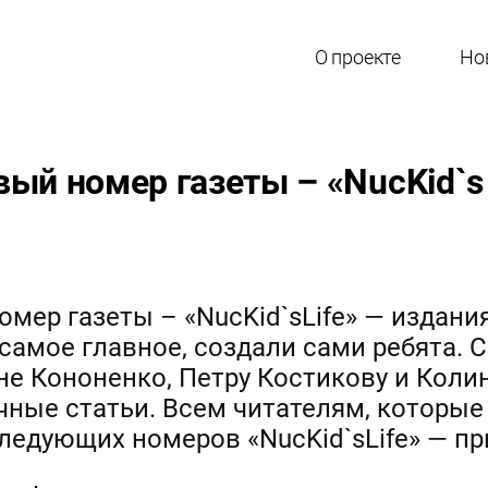
О проекте
Но
ый номер газеты – «NucKid`s 
мер газеты – «NucKid`sLife» — издани
о самое главное, создали сами ребята.
не Кононенко, Петру Костикову и Коли
чные статьи. Всем читателям, которые
ледующих номеров «NucKid`sLife» — пр