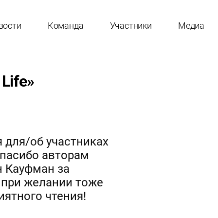
вости
Команда
Участники
Медиа
Life»
я для/об участниках
 Спасибо авторам
н Кауфман за
 при желании тоже
иятного чтения!