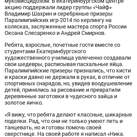
муковисцидозом. В екатеринбургском центре
акцию поддержали лидер группы «Чайф»
Владимир Шахрин и серебряные призеры
Паралимпийских игр-2014 по керлингу на
колясках, заслуженные мастера спорта России
Оксана Слесаренко и Андрей Смирнов.
Ребята, взрослые, почетные гости вместе со
студентами Екатеринбургского
художественного училища увлеченно создавали
свои шедевры, расписывая пасхальные яйца.
Паралимпийские призеры признались, что кисти
и краски давно не держали в руках, в отличие от
спортивных снарядов, но, увидев воодушевление
детей, принялись за рисование и превратили
деревянные заготовки в чудесного зайца и
золотое яичко.
«Я вижу, что ребята делают классные, шикарные
поделки. Рад, что они не только умеют петь и
танцевать, но и готовы помочь своей
сверстнице. На своей работе я написал «Ника.