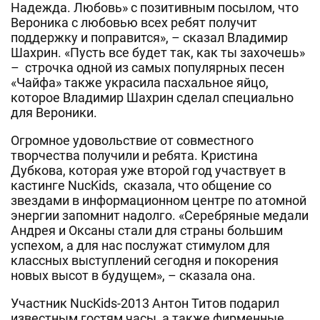
Надежда. Любовь» с позитивным посылом, что
Вероника с любовью всех ребят получит
поддержку и поправится», – сказал Владимир
Шахрин. «Пусть все будет так, как ты захочешь»
– строчка одной из самых популярных песен
«Чайфа» также украсила пасхальное яйцо,
которое Владимир Шахрин сделал специально
для Вероники.
Огромное удовольствие от совместного
творчества получили и ребята. Кристина
Дубкова, которая уже второй год участвует в
кастинге NucKids, сказала, что общение со
звездами в информационном центре по атомной
энергии запомнит надолго. «Серебряные медали
Андрея и Оксаны стали для страны большим
успехом, а для нас послужат стимулом для
классных выступлений сегодня и покорения
новых высот в будущем», – сказала она.
Участник NucKids-2013 Антон Титов подарил
известным гостям часы, а также фирменные