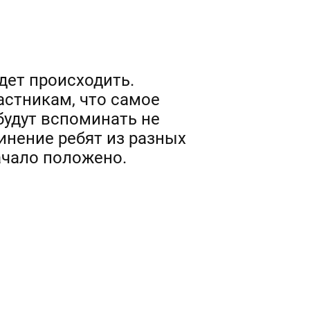
удет происходить.
астникам, что самое
 будут вспоминать не
инение ребят из разных
Начало положено.