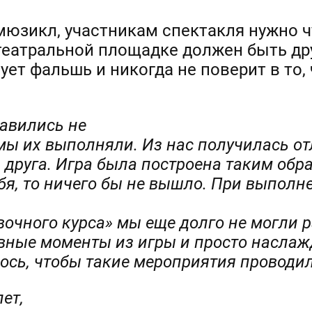
мюзикл, участникам спектакля нужно ч
 театральной площадке должен быть др
ует фальшь и никогда не поверит в то,
авились не
к мы их выполняли. Из нас получилась о
а друга. Игра была построена таким обр
бя, то ничего бы не вышло. При выпол
очного курса» мы еще долго не могли р
авные моменты из игры и просто насла
лось, чтобы такие мероприятия проводи
ет,