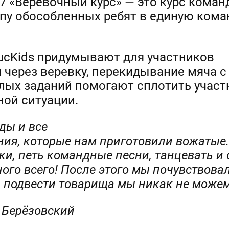
7 «Веревочный курс» — это курс коман
ппу обособленных ребят в единую кома
ucKids придумывают для участников
 через веревку, перекидывание мяча 
лых заданий помогают сплотить участ
ной ситуации.
ды и все
ния, которые нам приготовили вожатые
вки, петь командные песни, танцевать 
ного всего! После этого мы почувствова
 и подвести товарища мы никак не можем
, Берёзовский