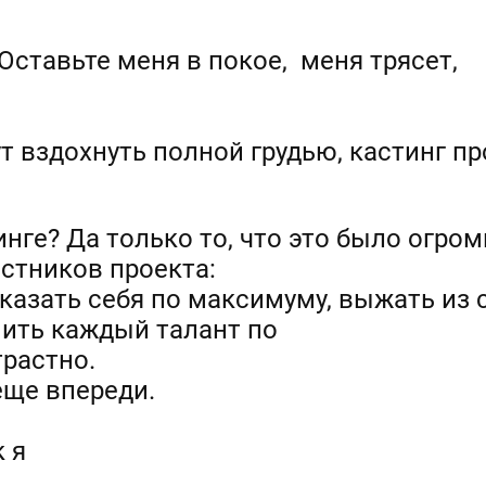
«Оставьте меня в покое, меня трясет,
т вздохнуть полной грудью, кастинг п
инге? Да только то, что это было огро
астников проекта:
азать себя по максимуму, выжать из с
нить каждый талант по
трастно.
еще впереди.
к я