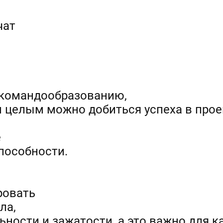
чат
 командообразованию,
м целым можно добиться успеха в прое
е
пособности.
ровать
ла,
ности и зажатости, а это важно для ка