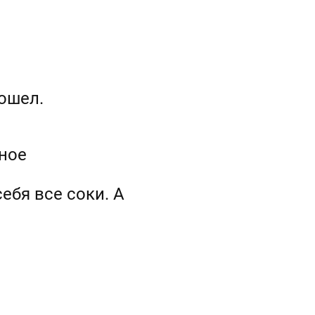
рошел.
мное
ебя все соки. А