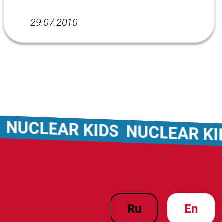
29.07.2010
LEAR KIDS
NUCLEAR KIDS
N
ru
en