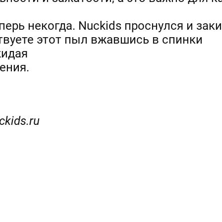
перь некогда. Nuckids проснулся и зак
твуете этот пыл вжавшись в спинки
жидая
ения.
ckids
.
ru