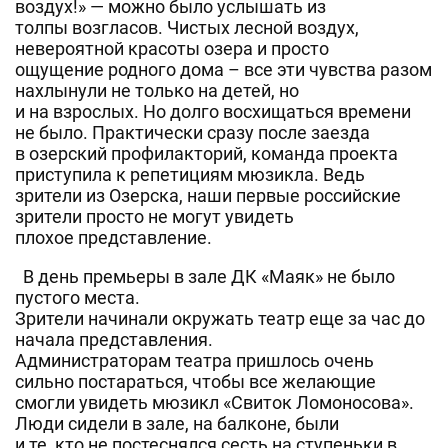
воздух!» — можно было услышать из
толпы возгласов. Чистых лесной воздух,
невероятной красоты озера и просто
ощущение родного дома – все эти чувства разом
нахлынули не только на детей, но
и на взрослых. Но долго восхищаться времени
не было. Практически сразу после заезда
в озерский профилакторий, команда проекта
приступила к репетициям мюзикла. Ведь
зрители из Озерска, наши первые российские
зрители просто не могут увидеть
плохое представление.
В день премьеры в зале ДК «Маяк» не было
пустого места.
Зрители начинали окружать театр еще за час до
начала представления.
Администраторам театра пришлось очень
сильно постараться, чтобы все желающие
смогли увидеть мюзикл «Свиток Ломоносова».
Люди сидели в зале, на балконе, были
и те, кто не постеснялся сесть на ступеньки в