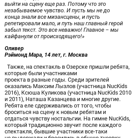
выйти на сцену еще раз. Потому что это
незабываемое чувство. И пусть мы не до
конца знали все мизансцены, и пусть
репетировали мало, и путь наш главный герой
забыл текст. Это все неважно! Главное – мы
кайфанули от происходящего!»
Оливер
Рэймонд Мара, 14 лет, г. Москва
Также, на спектакль в Озерске пришли ребята,
которые были участниками
проекта в разные годы. Среди зрителей
оказались Максим Лызлов (участница NucKids
2016), Ксюша Куликова (участница NucKids 2010
и 2011), Наташа Казанцева и многие другие.
Ребята еле сдерживались от того, чтобы
броситься на сцену к новым ребятам и
отдаться чувству ностальгии. На гимне NucKids,
который традиционно звучит после каждого
спектакля, бывшие участники все-таки
не выдержали и бросились в общую тусовку.