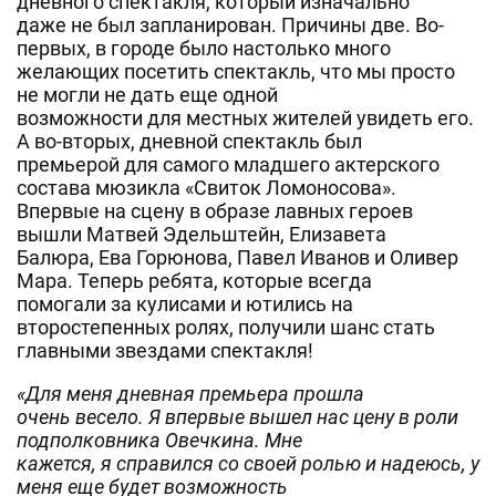
дневного спектакля, который изначально
даже не был запланирован. Причины две. Во-
первых, в городе было настолько много
желающих посетить спектакль, что мы просто
не могли не дать еще одной
возможности для местных жителей увидеть его.
А во-вторых, дневной спектакль был
премьерой для самого младшего актерского
состава мюзикла «Свиток Ломоносова».
Впервые на сцену в образе лавных героев
вышли Матвей Эдельштейн, Елизавета
Балюра, Ева Горюнова, Павел Иванов и Оливер
Мара. Теперь ребята, которые всегда
помогали за кулисами и ютились на
второстепенных ролях, получили шанс стать
главными звездами спектакля!
«Для меня дневная премьера прошла
очень весело. Я впервые вышел нас цену в роли
подполковника Овечкина. Мне
кажется, я справился со своей ролью и надеюсь, у
меня еще будет возможность