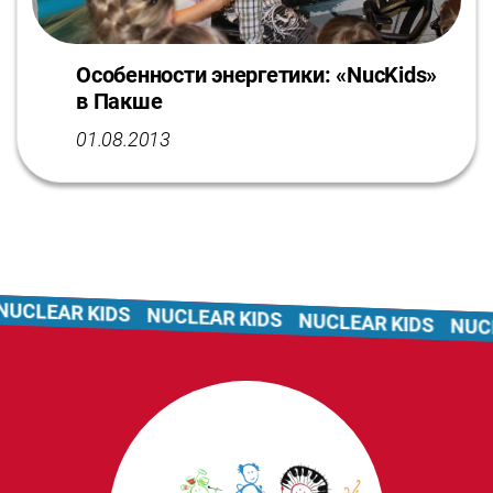
Особенности энергетики: «NucKids»
в Пакше
01.08.2013
CLEAR KIDS
NUCLEAR KIDS
NUCLEAR KIDS
NUCLE