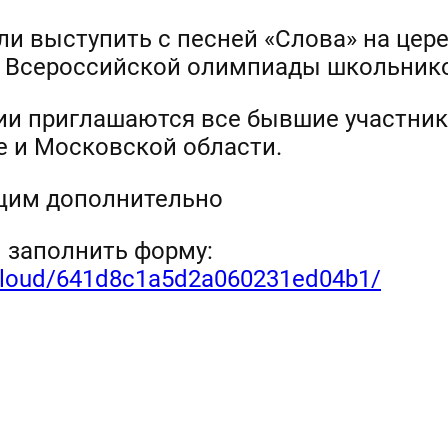
или выступить с песней «Слова» на це
 Всероссийской олимпиады школьнико
ии приглашаются все бывшие участник
 и Московской области.
бщим дополнительно
 заполнить форму:
u/cloud/641d8c1a5d2a060231ed04b1/