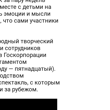
к за пару недель
месте с детьми на
ть эмоции и мысли
, что сами участники
ародный творческий
ти сотрудников
в Госкорпорации
ртаментом
оду — пятнадцатый).
водством
пектакль, с которым
и за рубежом.