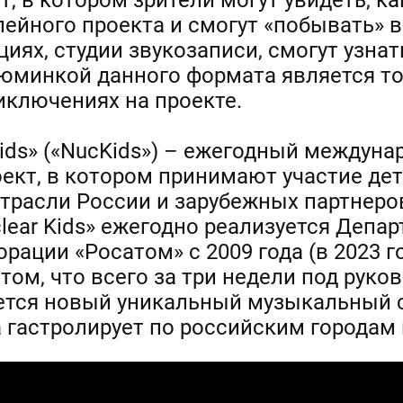
т, в котором зрители могут увидеть, ка
ейного проекта и смогут «побывать» в
циях, студии звукозаписи, смогут узна
зюминкой данного формата является то
иключениях на проекте.
Kids» («NucKids») – ежегодный междун
ект, в котором принимают участие де
трасли России и зарубежных партнеро
lear Kids» ежегодно реализуется Депа
ации «Росатом» с 2009 года (в 2023 г
том, что всего за три недели под руко
ется новый уникальный музыкальный с
 гастролирует по российским городам 