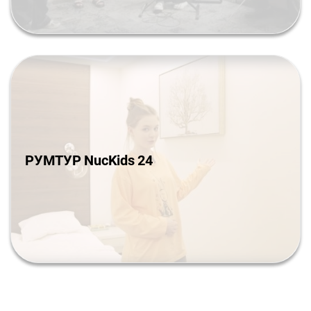
РУМТУР NucKids 24