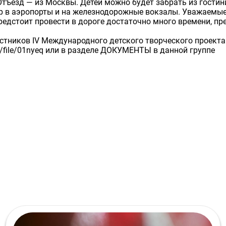
Отъезд — из Москвы. Детей можно будет забрать из гостин
р в аэропорты и на железнодорожные вокзалы. Уважаемые р
редстоит провести в дороге достаточно много времени, п
тников IV Международного детского творческого проекта 
m/file/01nyeq или в разделе ДОКУМЕНТЫ в данной группе