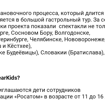
ановочного процесса, который длится
яется в большой гастрольный тур. За с
ки проекта показали спектакли не тол
рге, Сосновом Бору, Волгодонске,
теринбурге, Челябинске, Нововоронеже,
 и Кёстхее),
ске Будеёвицы), Словакии (Братислава)
ear
Kids?
риглашаются дети сотрудников
ции «Росатом» в возрасте от 11 до 16 