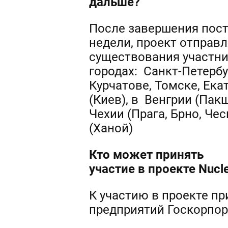
дальше?
После завершения пост
недели, проект отправл
существования участни
городах: Санкт-Петербу
Курчатове, Томске, Ека
(Киев), в Венгрии (Пакш
Чехии (Прага, Брно, Че
(Ханой)
Кто может принять
участие в проекте
Nucl
К участию в проекте п
предприятий Госкорпора