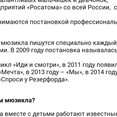
 талантливых мальчишек и девчонок,
дприятий «Росатома» со всей России, 
в
анимаются постановкой профессионал
 мюзикла пишутся специально каждый 
. В 2009 году постановка называлась «
кл «Иди и смотри», в 2011 году появи
«Мечта», в 2013 году – «Мы», в 2014 го
 «Спроси у Резерфорда».
ем мюзикла?
 вместе с детьми работают известны