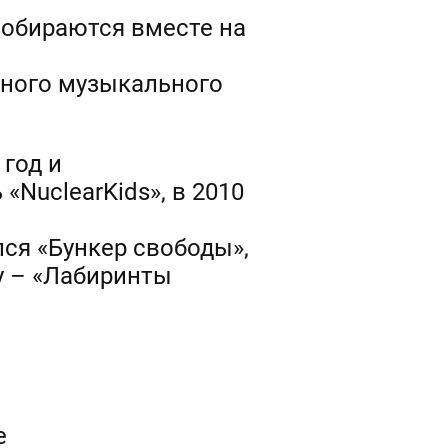
собираются вместе на
ьного музыкального
год и
NuclearKids», в 2010
лся «Бункер свободы»,
ду – «Лабиринты
е