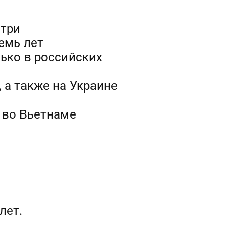
 три
емь лет
ько в российских
 а также на Украине
, во Вьетнаме
лет.