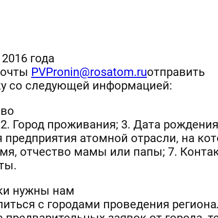
?
 2016 года
почты
PVPronin@rosatom.ru
отправить
ку со следующей информацией:
тво
 2. Город проживания; 3. Дата рождения
я предприятия атомной отрасли, на ко
имя, отчество мамы или папы; 7. Конта
ты.
ки нужны нам
елиться с городами проведения регион