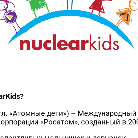
ar
Kids?
англ. «Атомные дети») – Международный
орпорации «Росатом», созданный в 200