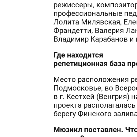
режиссеры, композито
профессиональные педа
Лолита Милявская, Еле
Франдетти, Валерия Ла
Владимир Карабанов и 
Где находится
репетиционная база пр
Место расположения р
Подмосковье, во Всеро
в г. Кестхей (Венгрия) 
проекта располагалас
берегу Финского залива
Мюзикл поставлен. Чт